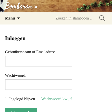
Bembaron »
Spring
Menu
naar
Zoeke
inhoud
in
Inloggen
stam
Gebruikersnaam of Emailadres:
Wachtwoord:
Ingelogd blijven
Wachtwoord kwijt?