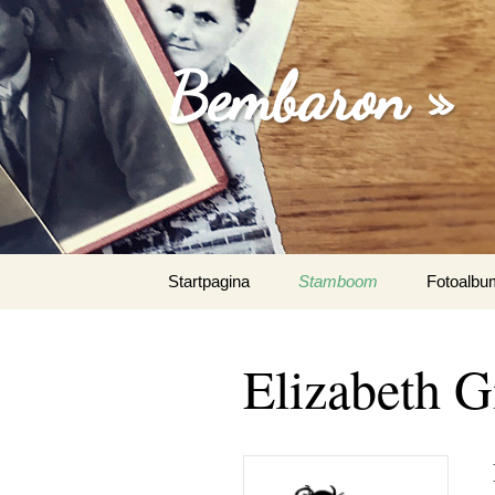
Bembaron »
Spring
Startpagina
Stamboom
Fotoalbu
naar
inhoud
Elizabeth G