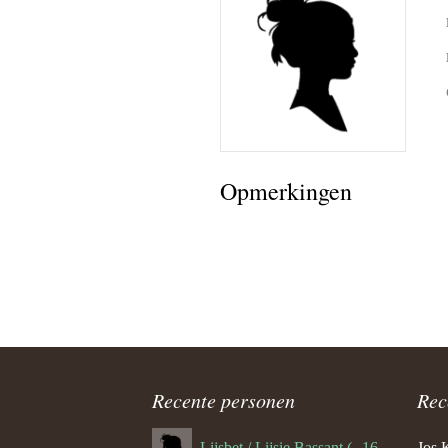
Opmerkingen
Recente personen
Rec
Lijsbet / Lijsie Bassant (--1687)
Jos 