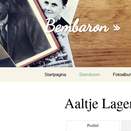
Bembaron »
Spring
Startpagina
Stamboom
Fotoalbu
naar
inhoud
Aaltje Lage
Profiel