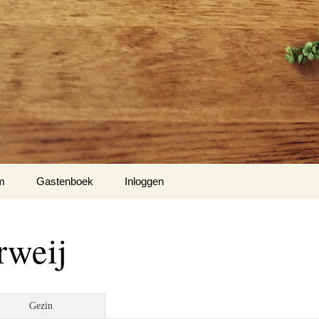
m
Gastenboek
Inloggen
rweij
Gezin