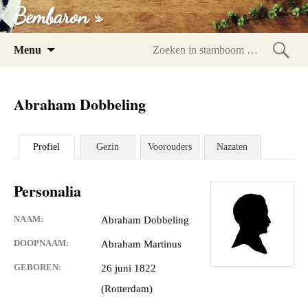
Bembaron »
Spring
Menu
naar
Zoeke
inhoud
in
Abraham Dobbeling
stam
Profiel
Gezin
Voorouders
Nazaten
Personalia
NAAM:
Abraham Dobbeling
DOOPNAAM:
Abraham Martinus
GEBOREN:
26 juni 1822
(Rotterdam)