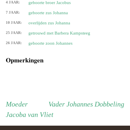
4 JAAR:
geboorte broer Jacobus
7 JAAR:
geboorte zus Johanna
10 JAAR:
overlijden zus Johanna
25 JAAR:
getrouwd met Barbera Kampsteeg
26 JAAR:
geboorte zoon Johannes
Opmerkingen
Persoon
Moeder
Vader
Moeder
Vader
Johannes Dobbeling
Jacoba van Vliet
ouder