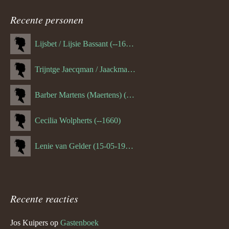
navigatie
Recente personen
Lijsbet / Lijsie Bassant (--1687)
Trijntge Jaecqman / Jaackman (--1651)
Barber Martens (Maertens) (--1658)
Cecilia Wolpherts (--1660)
Lenie van Gelder (15-05-1970)
Recente reacties
Jos Kuipers
op
Gastenboek