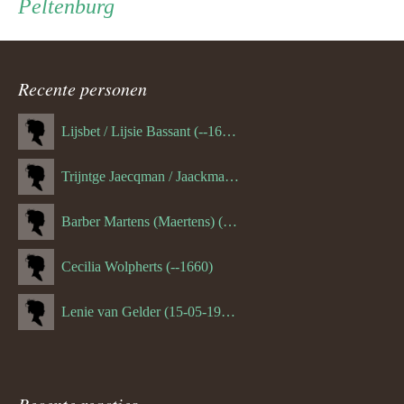
Peltenburg
ouder
navigatie
Recente personen
Lijsbet / Lijsie Bassant (--1687)
Trijntge Jaecqman / Jaackman (--1651)
Barber Martens (Maertens) (--1658)
Cecilia Wolpherts (--1660)
Lenie van Gelder (15-05-1970)
Recente reacties