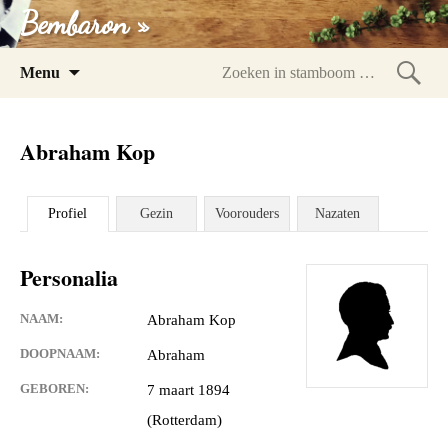
Bembaron »
Spring
Menu
naar
Zoeke
inhoud
in
Abraham Kop
stam
Profiel
Gezin
Voorouders
Nazaten
Personalia
NAAM:
Abraham Kop
DOOPNAAM:
Abraham
GEBOREN:
7 maart 1894
(Rotterdam)