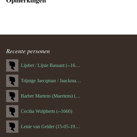
Recente personen
Lijsbet / Lijsie Bassant (--1687)
Trijntge Jaecqman / Jaackman (--1651)
Barber Martens (Maertens) (--1658)
Cecilia Wolpherts (--1660)
Lenie van Gelder (15-05-1970)