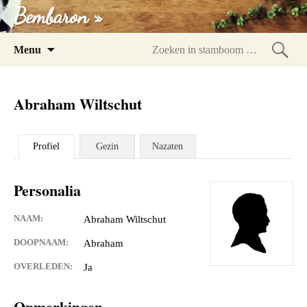
Bembaron »
Spring
Menu
naar
Zoeke
inhoud
in
Abraham Wiltschut
stam
Profiel
Gezin
Nazaten
Personalia
NAAM:
Abraham Wiltschut
DOOPNAAM:
Abraham
OVERLEDEN:
Ja
Opmerkingen