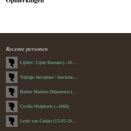
Recente personen
Lijsbet / Lijsie Bassant (--1687)
Trijntge Jaecqman / Jaackman (--1651)
Barber Martens (Maertens) (--1658)
Cecilia Wolpherts (--1660)
Lenie van Gelder (15-05-1970)