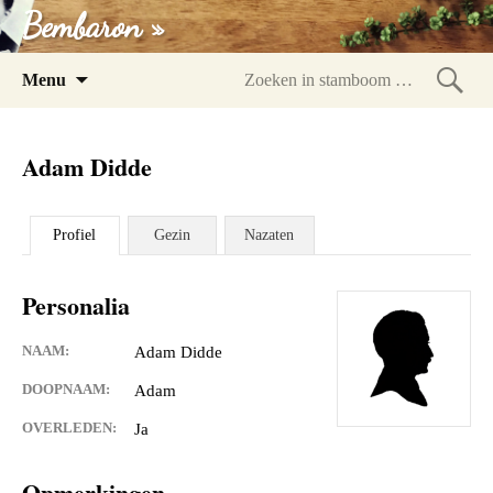
Bembaron »
Spring
Menu
naar
Zoeke
inhoud
in
Adam Didde
stam
Profiel
Gezin
Nazaten
Personalia
NAAM:
Adam Didde
DOOPNAAM:
Adam
OVERLEDEN:
Ja
Opmerkingen