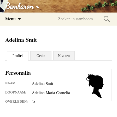
Bembaron »
Spring
Menu
naar
Zoeke
inhoud
in
Adelina Smit
stam
Profiel
Gezin
Nazaten
Personalia
NAAM:
Adelina Smit
DOOPNAAM:
Adelina Maria Cornelia
OVERLEDEN:
Ja