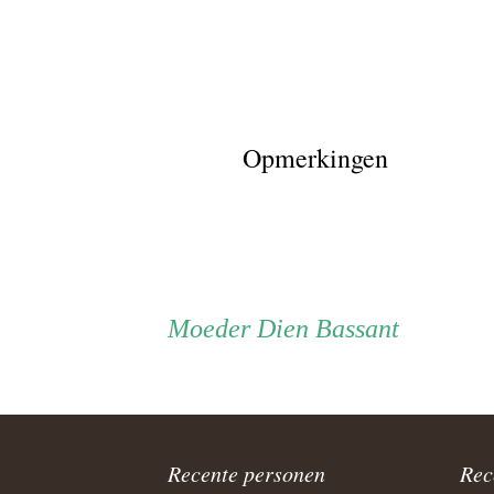
Opmerkingen
Persoon
Moeder
Moeder
Dien Bassant
ouder
navigatie
Recente personen
Rec