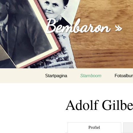
Bembaron »
Spring
Startpagina
Stamboom
Fotoalbu
naar
inhoud
Adolf Gilbe
Profiel