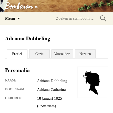
Bembaron »
Spring
Menu
naar
Zoeke
inhoud
in
Adriana Dobbeling
stam
Profiel
Gezin
Voorouders
Nazaten
Personalia
NAAM:
Adriana Dobbeling
DOOPNAAM:
Adriana Catharina
GEBOREN:
18 januari 1825
(Rotterdam)