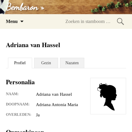
Bembaron »
Spring
Menu
naar
Zoeke
inhoud
in
Adriana van Hassel
stam
Profiel
Gezin
Nazaten
Personalia
NAAM:
Adriana van Hassel
DOOPNAAM:
Adriana Antonia Maria
OVERLEDEN:
Ja
Opmerkingen