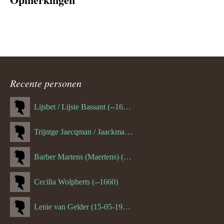
Recente personen
Lijsbet / Lijsie Bassant (--1687)
Trijntge Jaecqman / Jaackman (--1651)
Barber Martens (Maertens) (--1658)
Cecilia Wolpherts (--1660)
Lenie van Gelder (15-05-1970)