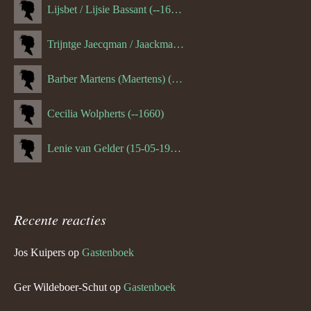
Lijsbet / Lijsie Bassant (--1687)
Trijntge Jaecqman / Jaackman (--1651)
Barber Martens (Maertens) (--1658)
Cecilia Wolpherts (--1660)
Lenie van Gelder (15-05-1970)
Recente reacties
Jos Kuipers
op
Gastenboek
Ger Wildeboer-Schut
op
Gastenboek