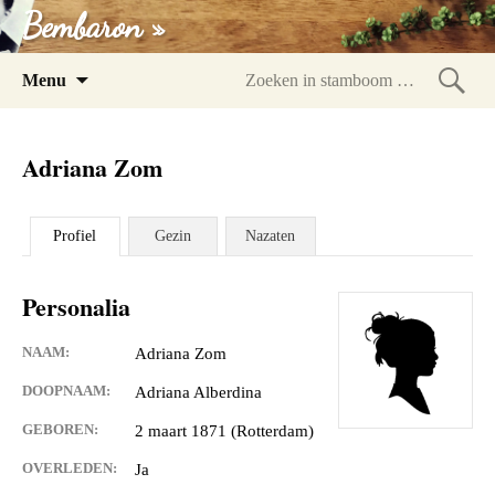
Bembaron »
Spring
Menu
naar
Zoeke
inhoud
in
Adriana Zom
stam
Profiel
Gezin
Nazaten
Personalia
NAAM:
Adriana Zom
DOOPNAAM:
Adriana Alberdina
GEBOREN:
2 maart 1871 (Rotterdam)
OVERLEDEN:
Ja