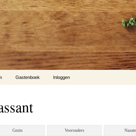
m
Gastenboek
Inloggen
assant
Gezin
Voorouders
Nazat