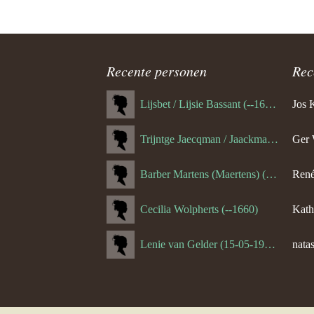
ouder
navigatie
Recente personen
Rec
Lijsbet / Lijsie Bassant (--1687)
Jos 
Trijntge Jaecqman / Jaackman (--1651)
Ger 
Barber Martens (Maertens) (--1658)
René
Cecilia Wolpherts (--1660)
Kath
Lenie van Gelder (15-05-1970)
natas