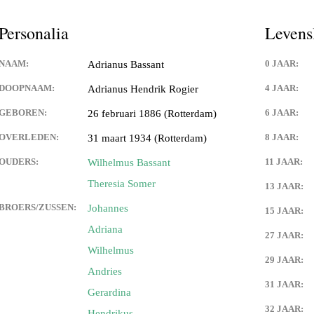
Personalia
Levens
NAAM:
0 JAAR:
Adrianus Bassant
DOOPNAAM:
4 JAAR:
Adrianus Hendrik Rogier
GEBOREN:
6 JAAR:
26 februari 1886 (Rotterdam)
OVERLEDEN:
8 JAAR:
31 maart 1934 (Rotterdam)
OUDERS:
11 JAAR:
Wilhelmus Bassant
Theresia Somer
13 JAAR:
BROERS/ZUSSEN:
Johannes
15 JAAR:
Adriana
27 JAAR:
Wilhelmus
29 JAAR:
Andries
31 JAAR:
Gerardina
32 JAAR:
Hendrikus