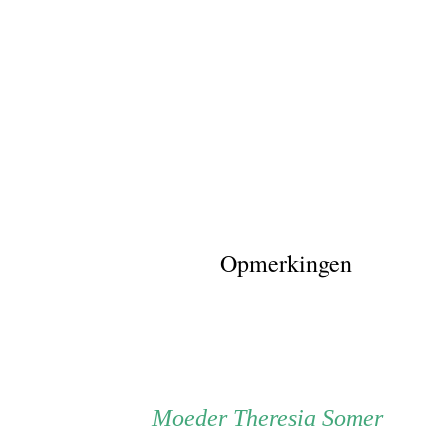
Opmerkingen
Persoon
Moeder
Moeder
Theresia Somer