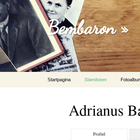
Bembaron »
Spring
Startpagina
Stamboom
Fotoalbu
naar
inhoud
Adrianus B
Profiel