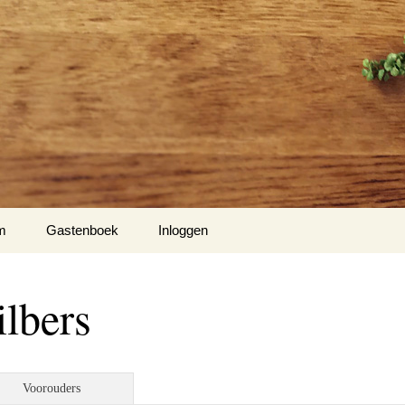
m
Gastenboek
Inloggen
lbers
Voorouders