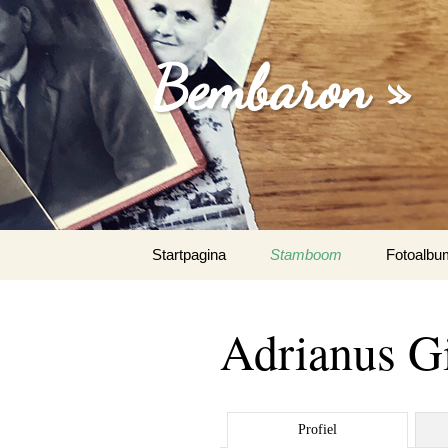
Bembaron »
Spring
Startpagina
Stamboom
Fotoalbu
naar
inhoud
Adrianus Gi
Profiel