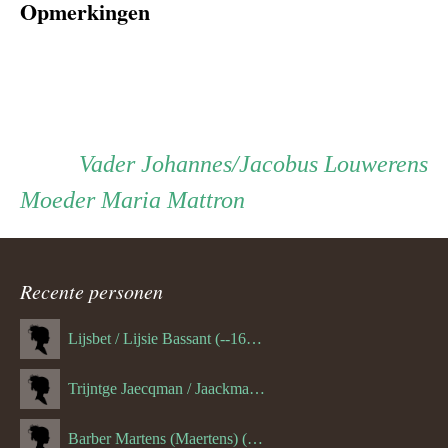
Opmerkingen
Persoon
Vader
Vader
Johannes/Jacobus Louwerens
Moeder
Moeder
Maria Mattron
ouder
navigatie
Recente personen
Lijsbet / Lijsie Bassant (--1687)
Trijntge Jaecqman / Jaackman (--1651)
Barber Martens (Maertens) (--1658)