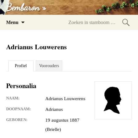
Bembaron »
Spring
Menu
naar
Zoeke
inhoud
in
Adrianus Louwerens
stam
Profiel
Voorouders
Personalia
NAAM:
Adrianus Louwerens
DOOPNAAM:
Adrianus
GEBOREN:
19 augustus 1887
(Brielle)