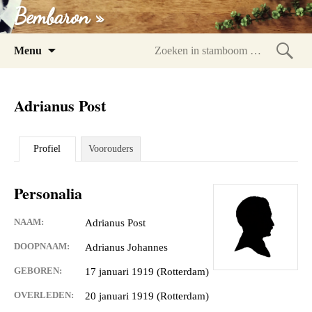
Bembaron »
Spring
Menu
naar
Zoeke
inhoud
in
Adrianus Post
stam
Profiel
Voorouders
Personalia
NAAM:
Adrianus Post
DOOPNAAM:
Adrianus Johannes
GEBOREN:
17 januari 1919 (Rotterdam)
OVERLEDEN:
20 januari 1919 (Rotterdam)