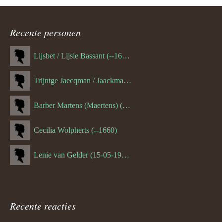
ouder
Recente personen
navigatie
Lijsbet / Lijsie Bassant (--1687)
Trijntge Jaecqman / Jaackman (--1651)
Barber Martens (Maertens) (--1658)
Cecilia Wolpherts (--1660)
Lenie van Gelder (15-05-1970)
Recente reacties