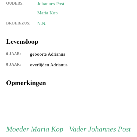
OUDERS:
Johannes Post
Maria Kop
BROER/ZUS:
N.N.
Levensloop
0 JAAR:
geboorte Adrianus
0 JAAR:
overlijden Adrianus
Opmerkingen
Persoon
Moeder
Vader
Moeder
Maria Kop
Vader
Johannes Post