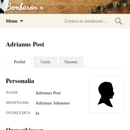
Bembaron »
Spring
Menu
naar
Zoeke
inhoud
in
Adrianus Post
stam
Profiel
Gezin
Nazaten
Personalia
NAAM:
Adrianus Post
DOOPNAAM:
Adrianus Johannes
OVERLEDEN:
Ja
Opmerkingen