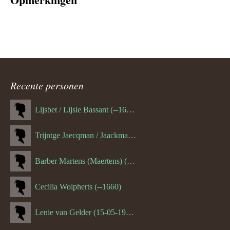
Recente personen
Lijsbet / Lijsie Bassant (--1687)
Trijntge Jaecqman / Jaackman (--1651)
Barber Martens (Maertens) (--1658)
Cecilia Wolpherts (--1660)
Lenie van Gelder (15-05-1970)