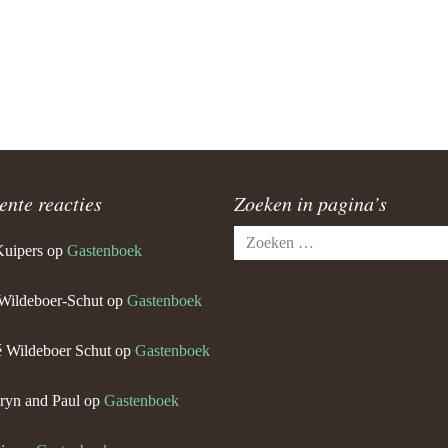
ente reacties
Zoeken in pagina’s
Zoeken
Kuipers
op
Gastenboek
naar:
Wildeboer-Schut
op
Gastenboek
 Wildeboer Schut
op
Gastenboek
ryn and Paul
op
Gastenboek