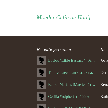
Persoon
Moeder
Moeder
Celia de Haaij
ouder
navigatie
Recente personen
Rec
Lijsbet / Lijsie Bassant (--1687)
Jos 
Trijntge Jaecqman / Jaackman (--1651)
Ger 
Barber Martens (Maertens) (--1658)
René
Cecilia Wolpherts (--1660)
Kath