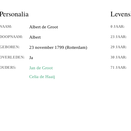
Personalia
Levens
NAAM:
0 JAAR:
Albert de Groot
DOOPNAAM:
23 JAAR:
Albert
GEBOREN:
29 JAAR:
23 november 1799 (Rotterdam)
OVERLEDEN:
30 JAAR:
Ja
OUDERS:
71 JAAR:
Jan de Groot
Celia de Haaij