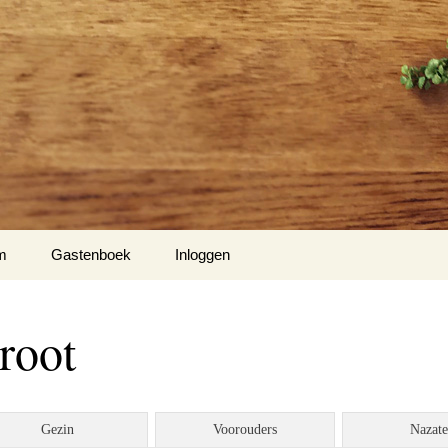
m
Gastenboek
Inloggen
root
Gezin
Voorouders
Nazat