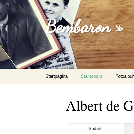
Bembaron »
Spring
Startpagina
Stamboom
Fotoalbu
naar
inhoud
Albert de G
Profiel