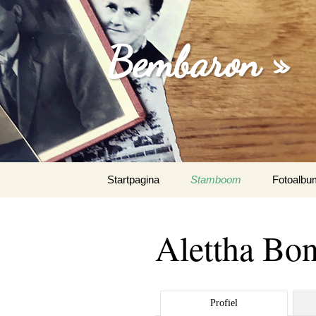
Bembaron »
Spring
Startpagina
Stamboom
Fotoalbu
naar
inhoud
Alettha Bon
Profiel