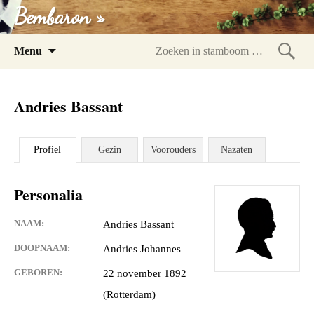
Bembaron »
Spring
Menu
naar
Zoeke
inhoud
in
Andries Bassant
stam
Profiel
Gezin
Voorouders
Nazaten
Personalia
NAAM:
Andries Bassant
DOOPNAAM:
Andries Johannes
GEBOREN:
22 november 1892
(Rotterdam)