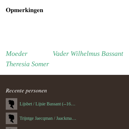
Opmerkingen
Persoon
Moeder
Vader
Moeder
Vader
Wilhelmus Bassant
Theresia Somer
ouder
navigatie
Recente personen
Lijsbet / Lijsie Bassant (--1687)
Trijntge Jaecqman / Jaackman (--1651)