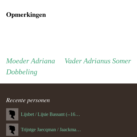
Opmerkingen
Persoon
Moeder
Vader
Moeder
Adriana
Vader
Adrianus Somer
Dobbeling
ouder
navigatie
Recente personen
Lijsbet / Lijsie Bassant (--1687)
Trijntge Jaecqman / Jaackman (--1651)