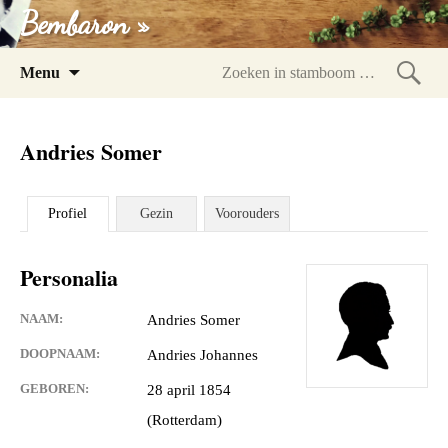
Bembaron »
Spring
Menu
naar
Zoeke
inhoud
in
Andries Somer
stam
Profiel
Gezin
Voorouders
Personalia
NAAM:
Andries Somer
DOOPNAAM:
Andries Johannes
GEBOREN:
28 april 1854
(Rotterdam)