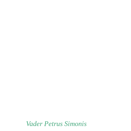
Vader
Vader
Petrus Simonis