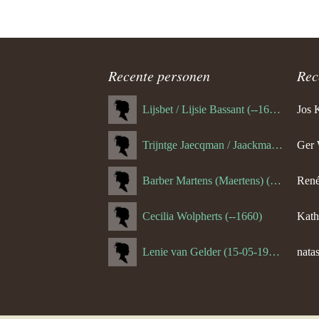
ouder
navigatie
Recente personen
Rec
Lijsbet / Lijsie Bassant (--1687)
Jos 
Trijntge Jaecqman / Jaackman (--1651)
Ger 
Barber Martens (Maertens) (--1658)
René
Cecilia Wolpherts (--1660)
Kath
Lenie van Gelder (15-05-1970)
natas