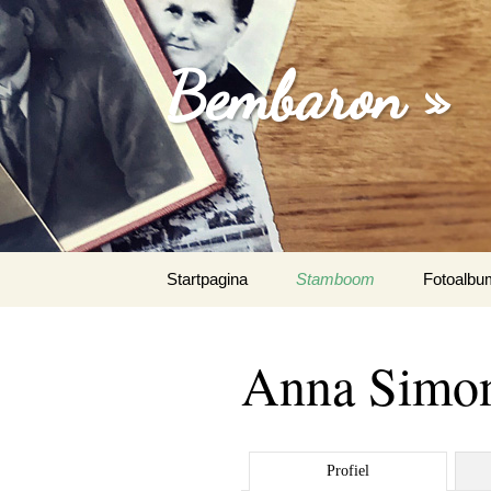
Bembaron »
Spring
Startpagina
Stamboom
Fotoalbu
naar
inhoud
Anna Simon
Profiel