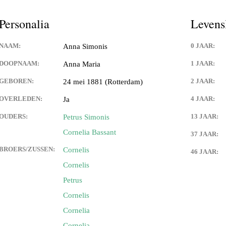
Personalia
Levens
NAAM:
0 JAAR:
Anna Simonis
DOOPNAAM:
1 JAAR:
Anna Maria
GEBOREN:
2 JAAR:
24 mei 1881 (Rotterdam)
OVERLEDEN:
4 JAAR:
Ja
OUDERS:
13 JAAR:
Petrus Simonis
Cornelia Bassant
37 JAAR:
BROERS/ZUSSEN:
Cornelis
46 JAAR:
Cornelis
Petrus
Cornelis
Cornelia
Cornelia