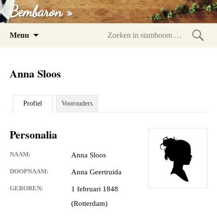
Bembaron »
Spring
Menu
naar
Zoeke
inhoud
in
Anna Sloos
stam
Profiel
Voorouders
Personalia
NAAM:
Anna Sloos
DOOPNAAM:
Anna Geertruida
GEBOREN:
1 februari 1848
(Rotterdam)