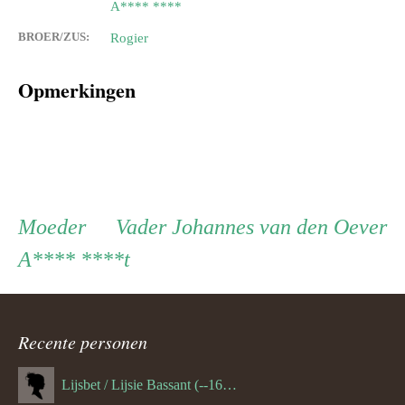
A**** ****
BROER/ZUS:
Rogier
Opmerkingen
Persoon
Moeder
Vader
Moeder
Vader
Johannes van den Oever
A**** ****t
ouder
navigatie
Recente personen
Lijsbet / Lijsie Bassant (--1687)