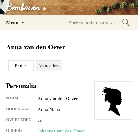
Bembaron »
Spring
Menu
naar
Zoeke
inhoud
in
Anna van den Oever
stam
Profiel
Voorouders
Personalia
NAAM:
Anna van den Oever
DOOPNAAM:
Anna Maria
OVERLEDEN:
Ja
OUDERS:
Johannes van den Oever