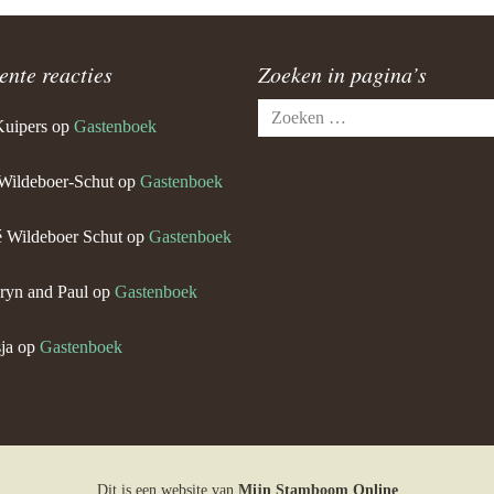
ente reacties
Zoeken in pagina’s
Zoeken
Kuipers
op
Gastenboek
naar:
Wildeboer-Schut
op
Gastenboek
 Wildeboer Schut
op
Gastenboek
ryn and Paul
op
Gastenboek
ja
op
Gastenboek
Dit is een website van
Mijn Stamboom Online