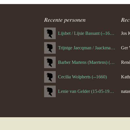
ouder
navigatie
Recente personen
Rec
Lijsbet / Lijsie Bassant (--1687)
Jos 
Trijntge Jaecqman / Jaackman (--1651)
Ger 
Barber Martens (Maertens) (--1658)
René
Cecilia Wolpherts (--1660)
Kath
Lenie van Gelder (15-05-1970)
natas