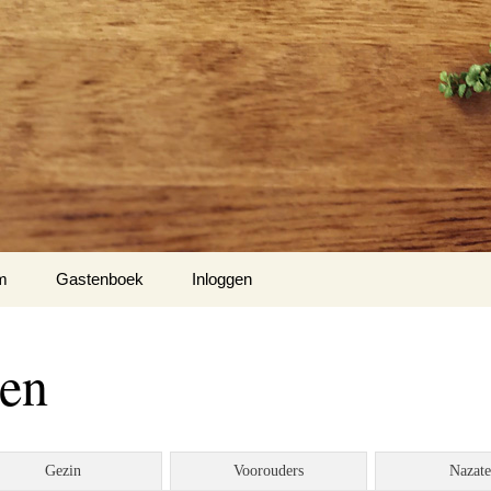
m
Gastenboek
Inloggen
en
Gezin
Voorouders
Nazat