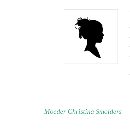
Persoon
Moeder
Moeder
Christina Smolders