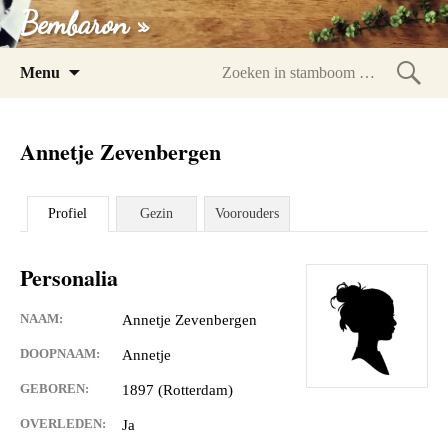
Bembaron »
Spring
Menu
naar
Zoeke
inhoud
in
Annetje Zevenbergen
stam
Profiel
Gezin
Voorouders
Personalia
NAAM:
Annetje Zevenbergen
DOOPNAAM:
Annetje
GEBOREN:
1897 (Rotterdam)
OVERLEDEN:
Ja