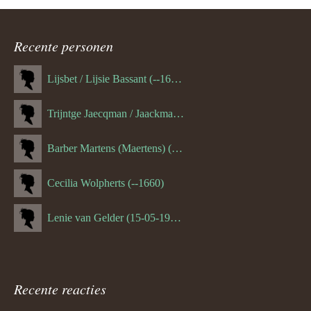
ouder
navigatie
Recente personen
Lijsbet / Lijsie Bassant (--1687)
Trijntge Jaecqman / Jaackman (--1651)
Barber Martens (Maertens) (--1658)
Cecilia Wolpherts (--1660)
Lenie van Gelder (15-05-1970)
Recente reacties