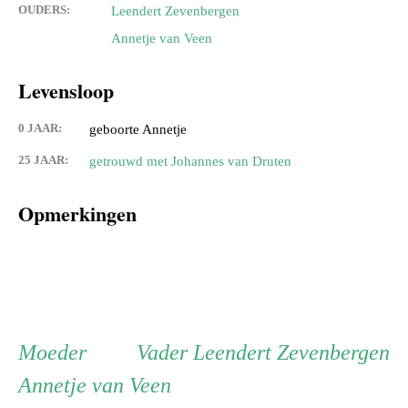
OUDERS:
Leendert Zevenbergen
Annetje van Veen
Levensloop
0 JAAR:
geboorte Annetje
25 JAAR:
getrouwd met Johannes van Druten
Opmerkingen
Persoon
Moeder
Vader
Moeder
Vader
Leendert Zevenbergen
Annetje van Veen