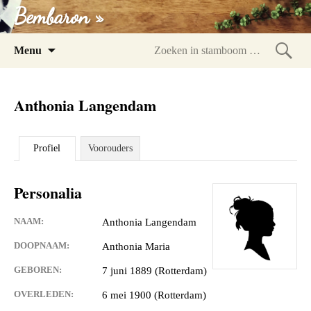
Bembaron »
Spring
Menu
naar
Zoeke
inhoud
in
Anthonia Langendam
stam
Profiel
Voorouders
Personalia
NAAM:
Anthonia Langendam
DOOPNAAM:
Anthonia Maria
GEBOREN:
7 juni 1889 (Rotterdam)
OVERLEDEN:
6 mei 1900 (Rotterdam)