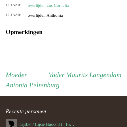
10 JAAR:
overlijden zus Cornelia
10 JAAR:
overlijden Anthonia
Opmerkingen
Persoon
Moeder
Vader
Moeder
Vader
Maurits Langendam
Antonia Peltenburg
ouder
navigatie
Recente personen
Lijsbet / Lijsie Bassant (--1687)