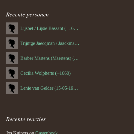
ouder
Recente personen
navigatie
Lijsbet / Lijsie Bassant (--1687)
Trijntge Jaecqman / Jaackman (--1651)
Barber Martens (Maertens) (--1658)
Cecilia Wolpherts (--1660)
Lenie van Gelder (15-05-1970)
Recente reacties
Jos Kuipers
op
Gastenboek