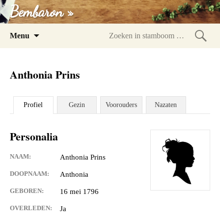
Bembaron »
Spring
Menu
naar
Zoeke
inhoud
in
Anthonia Prins
stam
Profiel
Gezin
Voorouders
Nazaten
Personalia
NAAM:
Anthonia Prins
DOOPNAAM:
Anthonia
GEBOREN:
16 mei 1796
OVERLEDEN:
Ja