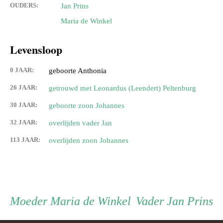
OUDERS:
Jan Prins
Maria de Winkel
Levensloop
0 JAAR:
geboorte Anthonia
26 JAAR:
getrouwd met Leonardus (Leendert) Peltenburg
30 JAAR:
geboorte zoon Johannes
32 JAAR:
overlijden vader Jan
113 JAAR:
overlijden zoon Johannes
Persoon
Moeder
Vader
Moeder
Maria de Winkel
Vader
Jan Prins