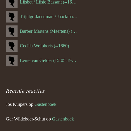
Lijsbet / Lijsie Bassant (--1687)
Trijntge Jaecqman / Jaackman (--1651)
Barber Martens (Maertens) (--1658)
Cecilia Wolpherts (--1660)
Lenie van Gelder (15-05-1970)
Recente reacties
Jos Kuipers
op
Gastenboek
Ger Wildeboer-Schut
op
Gastenboek