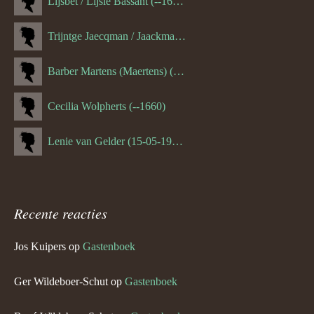
Lijsbet / Lijsie Bassant (--1687)
Trijntge Jaecqman / Jaackman (--1651)
Barber Martens (Maertens) (--1658)
Cecilia Wolpherts (--1660)
Lenie van Gelder (15-05-1970)
Recente reacties
Jos Kuipers
op
Gastenboek
Ger Wildeboer-Schut
op
Gastenboek