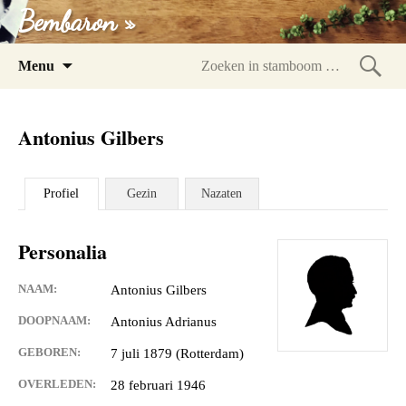
Bembaron »
Spring
Menu
naar
Zoeke
inhoud
in
Antonius Gilbers
stam
Profiel
Gezin
Nazaten
Personalia
NAAM:
Antonius Gilbers
DOOPNAAM:
Antonius Adrianus
GEBOREN:
7 juli 1879 (Rotterdam)
OVERLEDEN:
28 februari 1946