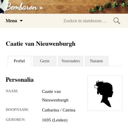
Bembaron »
Spring
Menu
naar
Zoeke
inhoud
in
Caatie van Nieuwenburgh
stam
Profiel
Gezin
Voorouders
Nazaten
Personalia
NAAM:
Caatie van
Nieuwenburgh
DOOPNAAM:
Catharina / Catrina
GEBOREN:
1695 (Leiden)