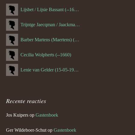
Lijsbet / Lijsie Bassant (--1687)
Trijntge Jaecqman / Jaackman (--1651)
Barber Martens (Maertens) (--1658)
Cecilia Wolpherts (--1660)
Lenie van Gelder (15-05-1970)
Recente reacties
Jos Kuipers
op
Gastenboek
Ger Wildeboer-Schut
op
Gastenboek