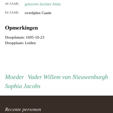
44 JAAR:
geboorte dochter Alida
64 JAAR:
overlijden Caatie
Opmerkingen
Doopdatum: 1695-10-23
Doopplaats: Leiden
Persoon
Moeder
Vader
Moeder
Vader
Willem van Nieuwenburgh
Sophia Jacobs
ouder
navigatie
Recente personen