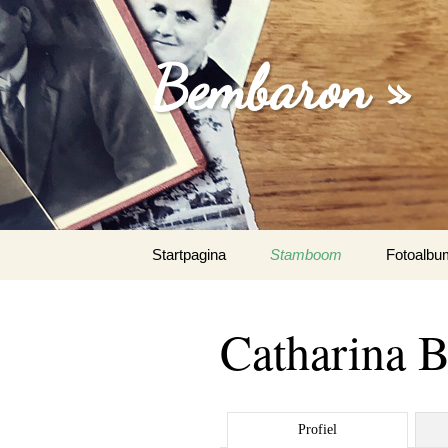
Bembaron »
Spring
Startpagina
Stamboom
Fotoalbu
naar
inhoud
Catharina B
Profiel