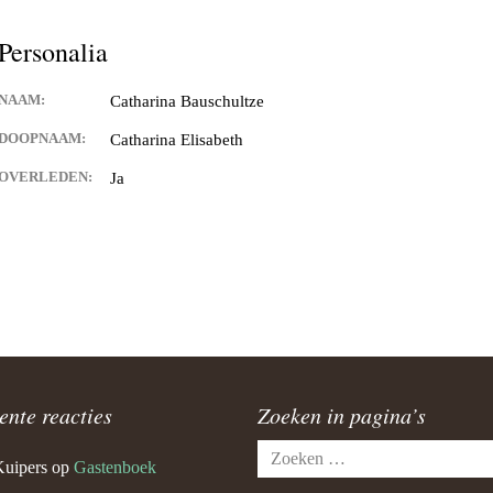
Personalia
NAAM:
Catharina Bauschultze
DOOPNAAM:
Catharina Elisabeth
OVERLEDEN:
Ja
ente reacties
Zoeken in pagina’s
Zoeken
Kuipers
op
Gastenboek
naar: