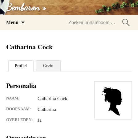
Bembaron »
Spring
Menu
naar
Zoeke
inhoud
in
Catharina Cock
stam
Profiel
Gezin
Personalia
NAAM:
Catharina Cock
DOOPNAAM:
Catharina
OVERLEDEN:
Ja
Opmerkingen