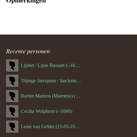
Recente personen
Lijsbet / Lijsie Bassant (--1687)
Trijntge Jaecqman / Jaackman (--1651)
Barber Martens (Maertens) (--1658)
Cecilia Wolpherts (--1660)
Lenie van Gelder (15-05-1970)