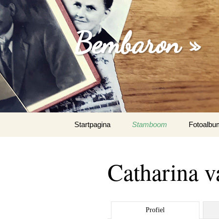
Bembaron »
Spring
Startpagina
Stamboom
Fotoalbu
naar
inhoud
Catharina v
Profiel