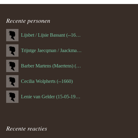
ouder
navigatie
Recente personen
Lijsbet / Lijsie Bassant (--1687)
Trijntge Jaecqman / Jaackman (--1651)
Barber Martens (Maertens) (--1658)
Cecilia Wolpherts (--1660)
Lenie van Gelder (15-05-1970)
Recente reacties