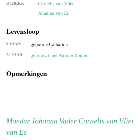
OUDERS:
Cornelis van Vliet
Johanna van Es
Levensloop
0 JAAR:
geboorte Catharina
28 JAAR:
getrouwd met Andries Somer
Opmerkingen
Persoon
Moeder
Vader
Moeder
Johanna
Vader
Cornelis van Vliet
van Es