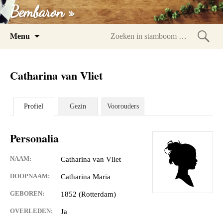
Bembaron »
Spring
Menu
naar
Zoeke
inhoud
in
Catharina van Vliet
stam
Profiel
Gezin
Voorouders
Personalia
NAAM:
Catharina van Vliet
DOOPNAAM:
Catharina Maria
GEBOREN:
1852 (Rotterdam)
OVERLEDEN:
Ja