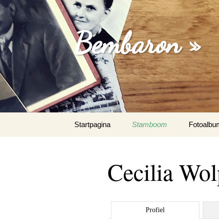
Bembaron »
Spring
Startpagina
Stamboom
Fotoalbu
naar
inhoud
Cecilia Wol
Profiel