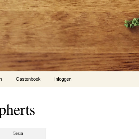
m
Gastenboek
Inloggen
pherts
Gezin