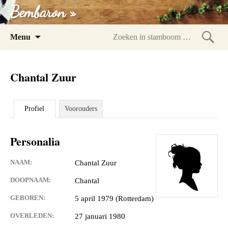
Bembaron »
Spring
Menu
naar
Zoeke
inhoud
in
Chantal Zuur
stam
Profiel
Voorouders
Personalia
NAAM:
Chantal Zuur
DOOPNAAM:
Chantal
GEBOREN:
5 april 1979 (Rotterdam)
OVERLEDEN:
27 januari 1980