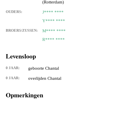
(Rotterdam)
OUDERS:
J**** ****
Y**** ****
BROERS/ZUSSEN:
M**** ****
R**** ****
Levensloop
0 JAAR:
geboorte Chantal
0 JAAR:
overlijden Chantal
Opmerkingen