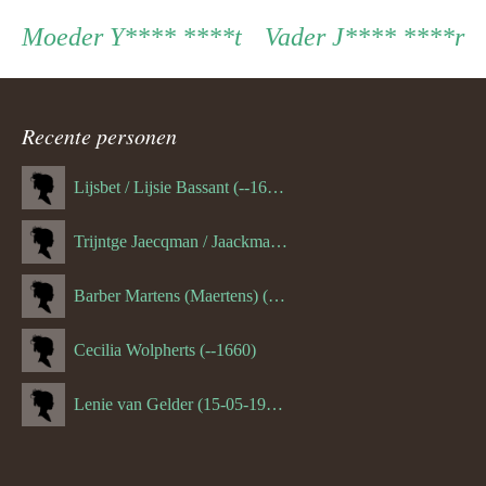
Persoon
Moeder
Vader
Moeder
Y**** ****t
Vader
J**** ****r
ouder
Recente personen
navigatie
Lijsbet / Lijsie Bassant (--1687)
Trijntge Jaecqman / Jaackman (--1651)
Barber Martens (Maertens) (--1658)
Cecilia Wolpherts (--1660)
Lenie van Gelder (15-05-1970)