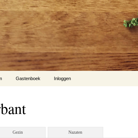
m
Gastenboek
Inloggen
rbant
Gezin
Nazaten