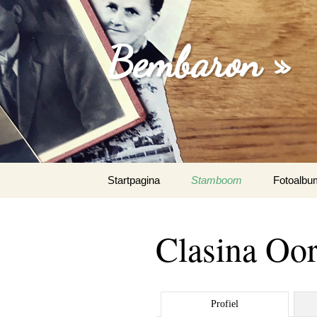
Bembaron »
Spring
Startpagina
Stamboom
Fotoalbu
naar
inhoud
Clasina Oo
Profiel