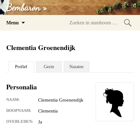
Bembaron »
Spring
Menu
naar
Zoeke
inhoud
in
Clementia Groenendijk
stam
Profiel
Gezin
Nazaten
Personalia
NAAM:
Clementia Groenendijk
DOOPNAAM:
Clementia
OVERLEDEN:
Ja