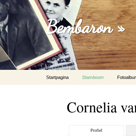
Bembaron »
Spring
Startpagina
Stamboom
Fotoalbu
naar
inhoud
Cornelia va
Profiel