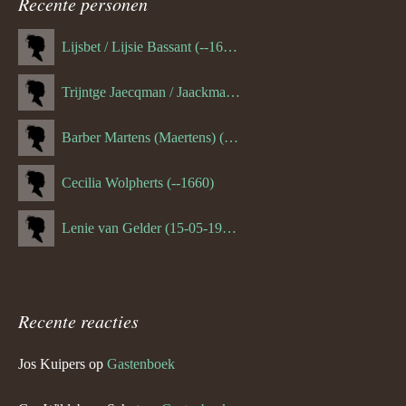
navigatie
Recente personen
Lijsbet / Lijsie Bassant (--1687)
Trijntge Jaecqman / Jaackman (--1651)
Barber Martens (Maertens) (--1658)
Cecilia Wolpherts (--1660)
Lenie van Gelder (15-05-1970)
Recente reacties
Jos Kuipers
op
Gastenboek