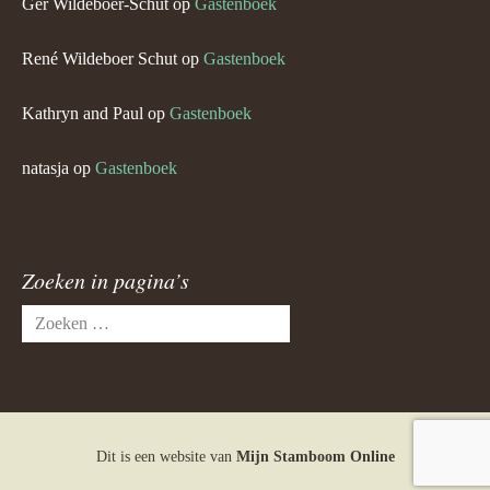
Ger Wildeboer-Schut
op
Gastenboek
René Wildeboer Schut
op
Gastenboek
Kathryn and Paul
op
Gastenboek
natasja
op
Gastenboek
Zoeken in pagina’s
Zoeken
naar:
Dit is een website van
Mijn Stamboom Online