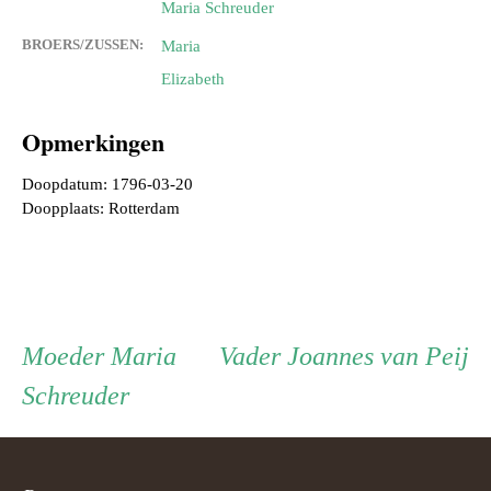
Maria Schreuder
BROERS/ZUSSEN:
Maria
Elizabeth
Opmerkingen
Doopdatum: 1796-03-20
Doopplaats: Rotterdam
Persoon
Moeder
Vader
Moeder
Maria
Vader
Joannes van Peij
Schreuder
ouder