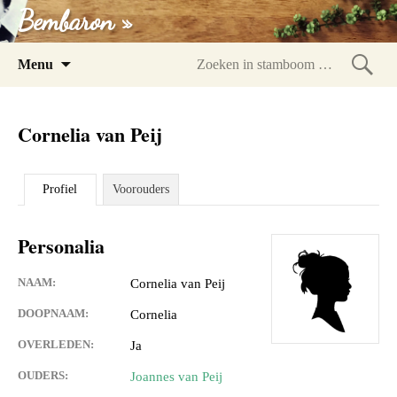
Bembaron »
Spring
Menu
naar
Zoeke
inhoud
in
Cornelia van Peij
stam
Profiel
Voorouders
Personalia
NAAM:
Cornelia van Peij
DOOPNAAM:
Cornelia
OVERLEDEN:
Ja
OUDERS:
Joannes van Peij