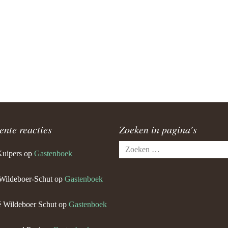
ente reacties
Zoeken in pagina’s
Zoeken
Kuipers
op
Gastenboek
naar:
Wildeboer-Schut
op
Gastenboek
 Wildeboer Schut
op
Gastenboek