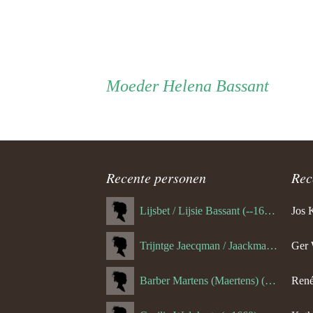
Persoon
Moeder
Moeder
Helena Bassant
ouder
navigatie
Recente personen
Rec
Lijsbet / Lijsie Bassant (--1687)
Jos 
Trijntge Jaecqman / Jaackman (--1651)
Ger 
Barber Martens (Maertens) (--1658)
René