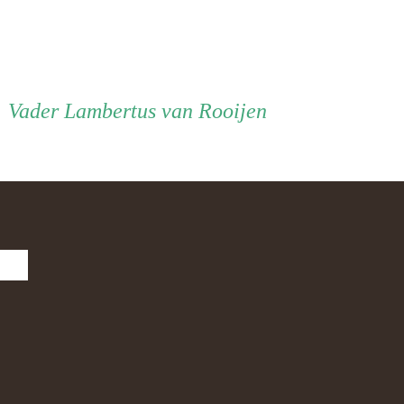
Vader
Vader
Lambertus van Rooijen