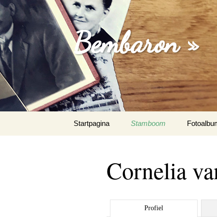
Bembaron »
Spring
Startpagina
Stamboom
Fotoalbu
naar
inhoud
Cornelia va
Profiel