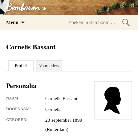
Bembaron »
Spring
Menu
naar
Zoeke
inhoud
in
Cornelis Bassant
stam
Profiel
Voorouders
Personalia
NAAM:
Cornelis Bassant
DOOPNAAM:
Cornelis
GEBOREN:
23 september 1899
(Rotterdam)