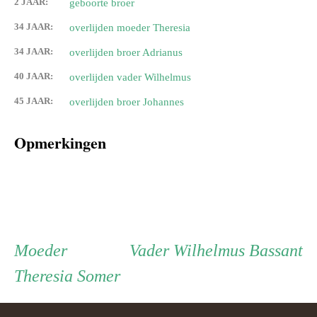
2 JAAR:
geboorte broer
34 JAAR:
overlijden moeder Theresia
34 JAAR:
overlijden broer Adrianus
40 JAAR:
overlijden vader Wilhelmus
45 JAAR:
overlijden broer Johannes
Opmerkingen
Persoon
Moeder
Vader
Moeder
Vader
Wilhelmus Bassant
Theresia Somer
ouder