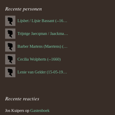
navigatie
Recente personen
Lijsbet / Lijsie Bassant (--1687)
Trijntge Jaecqman / Jaackman (--1651)
Barber Martens (Maertens) (--1658)
Cecilia Wolpherts (--1660)
Lenie van Gelder (15-05-1970)
Recente reacties
Jos Kuipers
op
Gastenboek