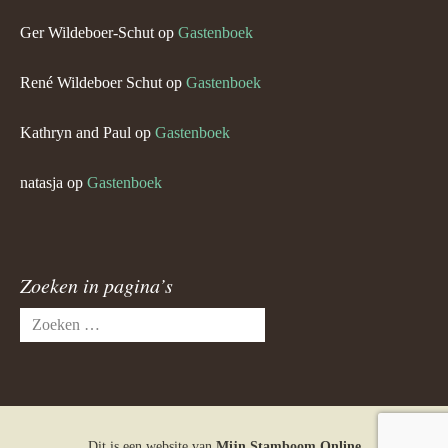
Ger Wildeboer-Schut
op
Gastenboek
René Wildeboer Schut
op
Gastenboek
Kathryn and Paul
op
Gastenboek
natasja
op
Gastenboek
Zoeken in pagina’s
Zoeken
naar:
Dit is een website van
Mijn Stamboom Online