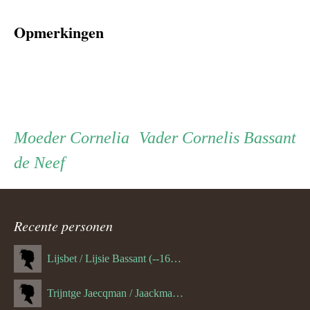
Opmerkingen
Persoon
Moeder
Vader
Moeder
Cornelia
Vader
Cornelis Bassant
de Neef
ouder
navigatie
Recente personen
Lijsbet / Lijsie Bassant (--1687)
Trijntge Jaecqman / Jaackman (--1651)