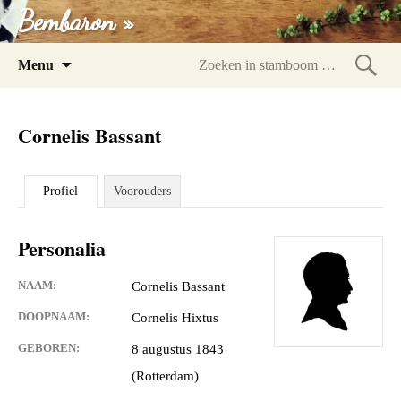
Bembaron »
Spring
Menu
naar
Zoeke
inhoud
in
Cornelis Bassant
stam
Profiel
Voorouders
Personalia
NAAM:
Cornelis Bassant
DOOPNAAM:
Cornelis Hixtus
GEBOREN:
8 augustus 1843
(Rotterdam)