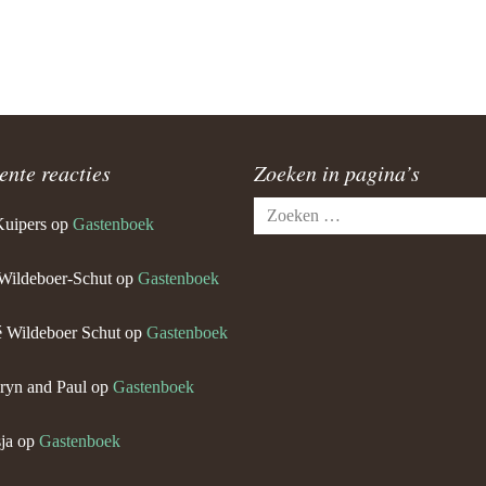
ente reacties
Zoeken in pagina’s
Zoeken
Kuipers
op
Gastenboek
naar:
Wildeboer-Schut
op
Gastenboek
 Wildeboer Schut
op
Gastenboek
ryn and Paul
op
Gastenboek
ja
op
Gastenboek