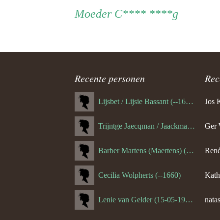
Persoon
Moeder
Moeder
C**** ****g
ouder
navigatie
Recente personen
Rec
Lijsbet / Lijsie Bassant (--1687)
Jos 
Trijntge Jaecqman / Jaackman (--1651)
Ger 
Barber Martens (Maertens) (--1658)
René
Cecilia Wolpherts (--1660)
Kath
Lenie van Gelder (15-05-1970)
natas