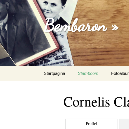
Bembaron »
Spring
Startpagina
Stamboom
Fotoalbu
naar
inhoud
Cornelis C
Profiel