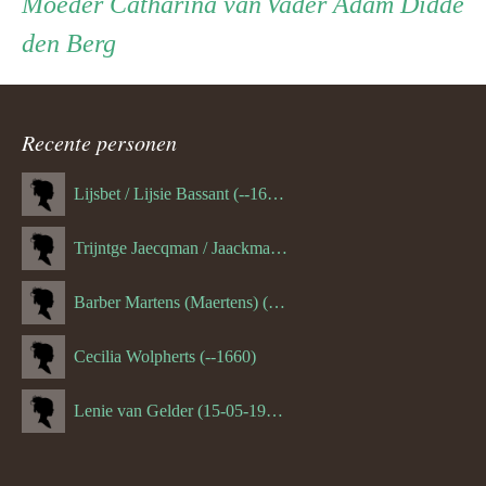
Persoon
Moeder
Vader
Moeder
Catharina van
Vader
Adam Didde
den Berg
ouder
navigatie
Recente personen
Lijsbet / Lijsie Bassant (--1687)
Trijntge Jaecqman / Jaackman (--1651)
Barber Martens (Maertens) (--1658)
Cecilia Wolpherts (--1660)
Lenie van Gelder (15-05-1970)