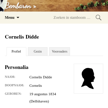
Bembaron »
Spring
Menu
naar
Zoeke
inhoud
in
Cornelis Didde
stam
Profiel
Gezin
Voorouders
Personalia
NAAM:
Cornelis Didde
DOOPNAAM:
Cornelis
GEBOREN:
19 augustus 1834
(Delfshaven)