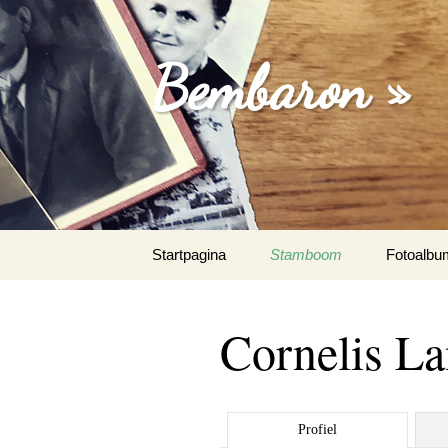
Bembaron »
Spring
Startpagina
Stamboom
Fotoalbu
naar
inhoud
Cornelis L
Profiel