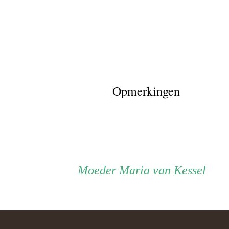
Opmerkingen
Persoon
Moeder
Moeder
Maria van Kessel
ouder