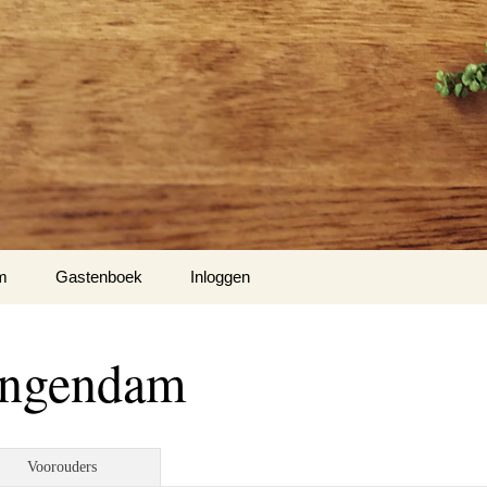
m
Gastenboek
Inloggen
angendam
Voorouders