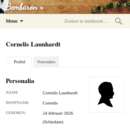
Bembaron »
Spring
Menu
naar
Zoeke
inhoud
in
Cornelis Launhardt
stam
Profiel
Voorouders
Personalia
NAAM:
Cornelis Launhardt
DOOPNAAM:
Cornelis
GEBOREN:
24 februari 1826
(Schiedam)