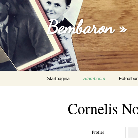
Bembaron »
Spring
Startpagina
Stamboom
Fotoalbu
naar
inhoud
Cornelis N
Profiel