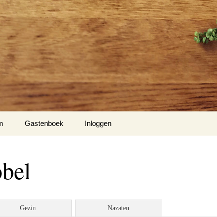
m
Gastenboek
Inloggen
obel
Gezin
Nazaten