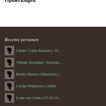
Recente personen
Lijsbet / Lijsie Bassant (--1687)
Trijntge Jaecqman / Jaackman (--1651)
Barber Martens (Maertens) (--1658)
Cecilia Wolpherts (--1660)
Lenie van Gelder (15-05-1970)