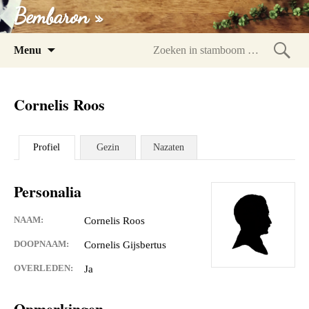
Bembaron »
Spring
Menu
naar
Zoeke
inhoud
in
Cornelis Roos
stam
Profiel
Gezin
Nazaten
Personalia
NAAM:
Cornelis Roos
DOOPNAAM:
Cornelis Gijsbertus
OVERLEDEN:
Ja
Opmerkingen